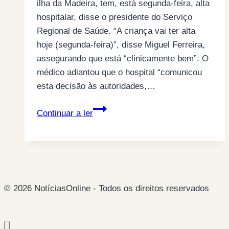
ilha da Madeira, tem, está segunda-feira, alta
hospitalar, disse o presidente do Serviço
Regional de Saúde. “A criança vai ter alta
hoje (segunda-feira)”, disse Miguel Ferreira,
assegurando que está “clinicamente bem”. O
médico adiantou que o hospital “comunicou
esta decisão às autoridades,…
Criança
Continuar a ler
que
esteve
desaparecida
na
Madeira
© 2026 NotíciasOnline - Todos os direitos reservados
tem
alta
hospitalar