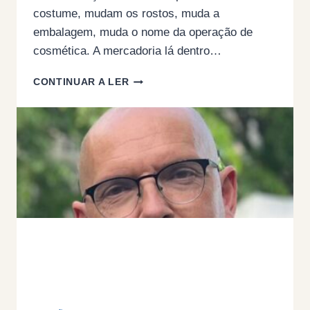
costume, mudam os rostos, muda a
embalagem, muda o nome da operação de
cosmética. A mercadoria lá dentro…
O
CONTINUAR A LER
PACOTE
LABORAL
CAIU.
CAIU
PORQUE
ERA
MAU.
TÃO
SIMPLES
QUANTO
ISSO