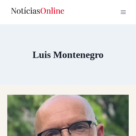
Skip
to
content
Luis Montenegro