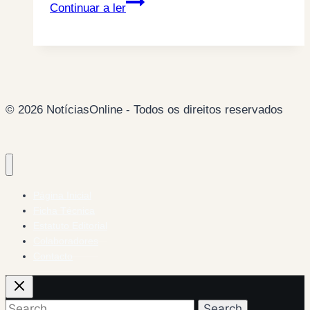
Avião
Continuar a ler
despenha-
se
na
Ucrânia
com
© 2026 NotíciasOnline - Todos os direitos reservados
295
pessoas
a
bordo
Página Inicial
Ficha Técnica
Estatuto Editorial
Colaboradores
Contacto
Search