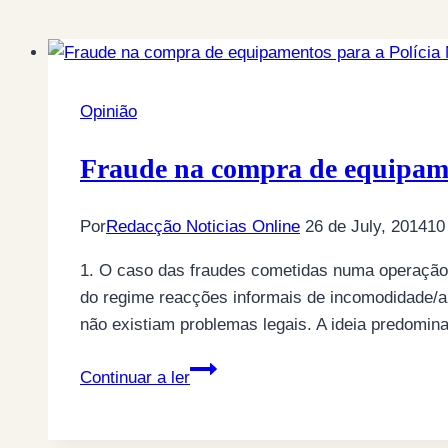
Opinião
Fraude na compra de equipame
Por
Redacção Noticias Online
26 de July, 2014
10
1. O caso das fraudes cometidas numa operação
do regime reacções informais de incomodidade/a
não existiam problemas legais. A ideia predomi
Fraude
Continuar a ler
na
compra