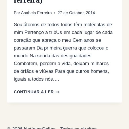
Por
Anabela Ferreira
27 de October, 2014
Sou átomos de todos todos têm moléculas de
mim Pertenço a tribUs em cada lugar de cada
coração que abraça o meu Cem anos se
passaram Da primeira guerra que colocou o
mundo Na senda das desigualdades
Combatem, perdem a vida, deixam milhares
de órfãos e viúvas Para que outros homens,
iguais a todos nós,…
NA
CONTINUAR A LER
ESPUMA
DOS
NOSSOS
DIAS…
DESIGUALDADES
(POR