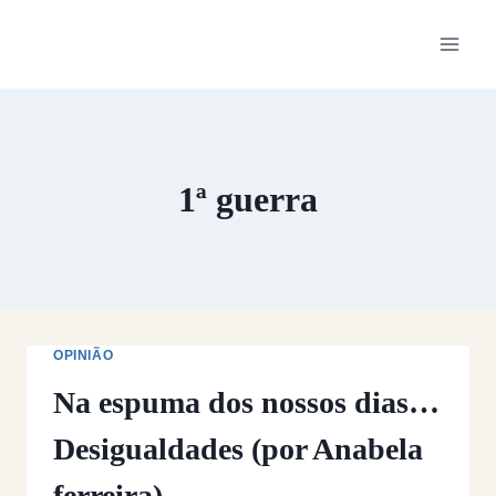
Skip
to
content
1ª guerra
OPINIÃO
Na espuma dos nossos dias…
Desigualdades (por Anabela
ferreira)