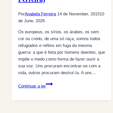
Por
Anabela Ferreira
14 de November, 2015
10
de June, 2026
Os europeus, os sírios, os árabes, os sem
cor ou credo, de uma só raça, somos todos
refugiados e reféns em fuga da mesma
guerra: a que é feita por homens doentes, que
impõe o medo como forma de fazer ouvir a
sua voz. Uns procuram encontrar-se com a
vida, outros procuram destruí-la. A uns…
Escolhido
Continuar a ler
o
dia
mundial
da