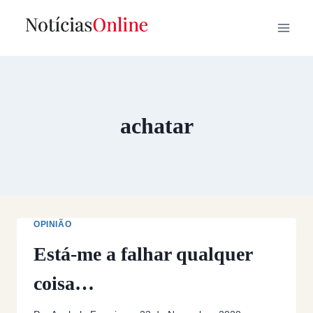
Skip
to
content
achatar
OPINIÃO
Está-me a falhar qualquer
coisa…