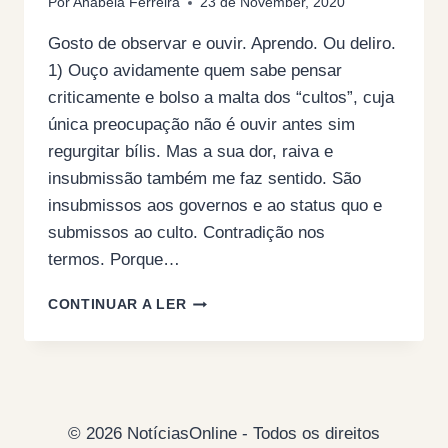
Por
Anabela Ferreira
23 de November, 2020
Gosto de observar e ouvir. Aprendo. Ou deliro.
1) Ouço avidamente quem sabe pensar
criticamente e bolso a malta dos “cultos”, cuja
única preocupação não é ouvir antes sim
regurgitar bílis. Mas a sua dor, raiva e
insubmissão também me faz sentido. São
insubmissos aos governos e ao status quo e
submissos ao culto. Contradição nos
termos. Porque…
ESTÁ-
CONTINUAR A LER
ME
A
FALHAR
QUALQUER
COISA…
© 2026 NotíciasOnline - Todos os direitos