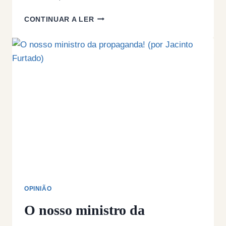
MINISTRO
CONTINUAR A LER
DA
DEFESA
ADMITE
QUE
TODAS
AS
EMPRESAS
DO
SECTOR
«SÃO
PASSÍVEIS
DE
SER
PRIVATIZADAS»
OPINIÃO
O nosso ministro da