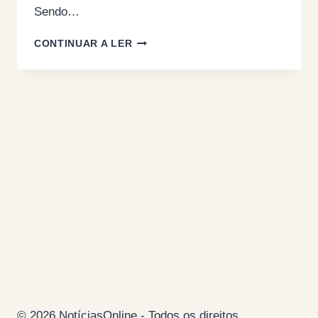
Sendo…
SENHOR
CONTINUAR A LER
MINISTRO
EU
FICO
COM
OS
ESTALEIROS!
(POR
JACINTO
FURTADO)
© 2026 NotíciasOnline - Todos os direitos