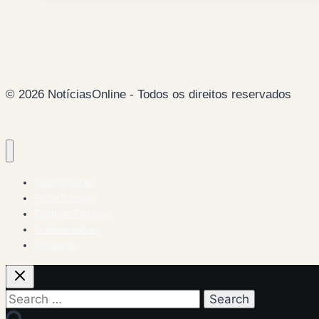
CRISE
EMPOBRECENDO»
–
PASSOS
COELHO
© 2026 NotíciasOnline - Todos os direitos reservados
(por
Telmo
Vaz
Pereira)
Página Inicial
Ficha Técnica
Estatuto Editorial
Colaboradores
Contacto
Search
for: