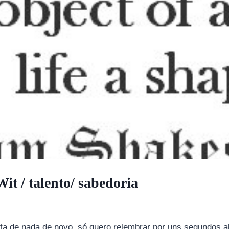
t / talento/ sabedoria
ta de nada de novo, só quero relembrar por uns segundos