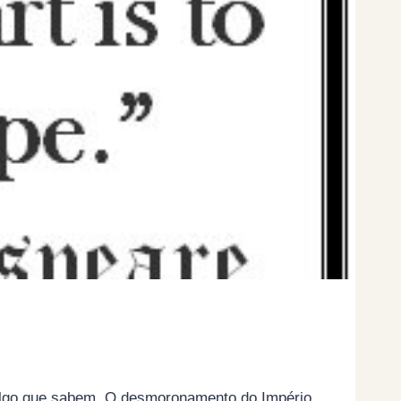
 algo que sabem. O desmoronamento do Império