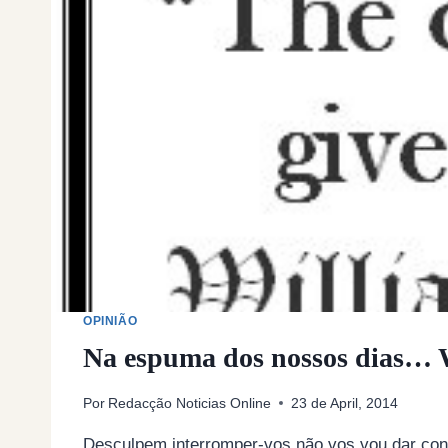
OPINIÃO
Na espuma dos nossos dias… Wi
Por
Redacção Noticias Online
23 de April, 2014
Desculpem interromper-vos não vos vou dar con