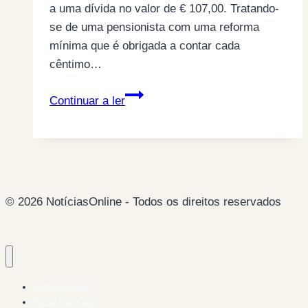
a uma dívida no valor de € 107,00. Tratando-
se de uma pensionista com uma reforma
mínima que é obrigada a contar cada
cêntimo…
Fisco
Continuar a ler
penhora
conta
bancária
de
contribuinte
© 2026 NotíciasOnline - Todos os direitos reservados
sem
dívidas
Página Inicial
Ficha Técnica