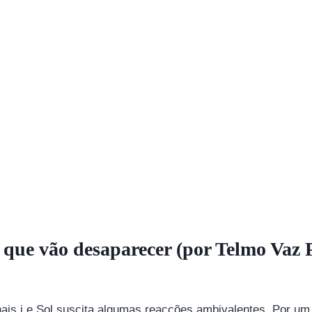
 que vão desaparecer (por Telmo Vaz 
nais i e Sol suscita algumas reacções ambivalentes. Por um