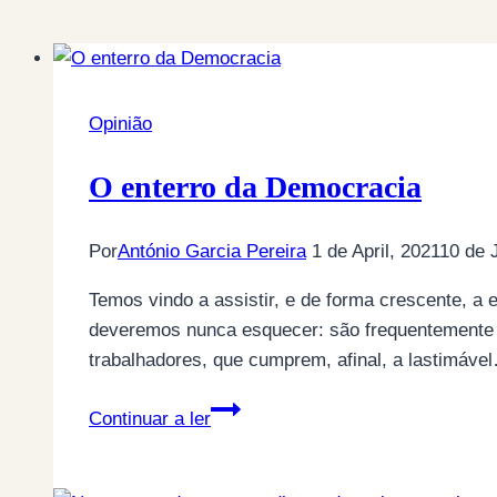
Opinião
O enterro da Democracia
Por
António Garcia Pereira
1 de April, 2021
10 de 
Temos vindo a assistir, e de forma crescente, a 
deveremos nunca esquecer: são frequentemente os
trabalhadores, que cumprem, afinal, a lastimáve
O
Continuar a ler
enterro
da