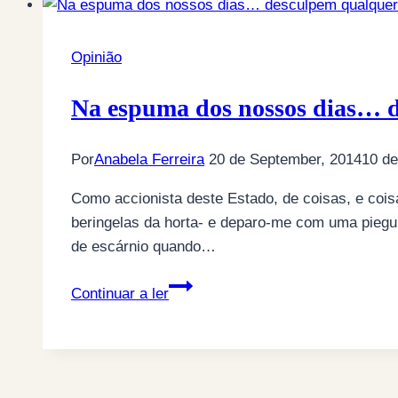
Democracia
Opinião
Na espuma dos nossos dias… d
Por
Anabela Ferreira
20 de September, 2014
10 de
Como accionista deste Estado, de coisas, e coisa
beringelas da horta- e deparo-me com uma piegu
de escárnio quando…
Na
Continuar a ler
espuma
dos
nossos
dias…