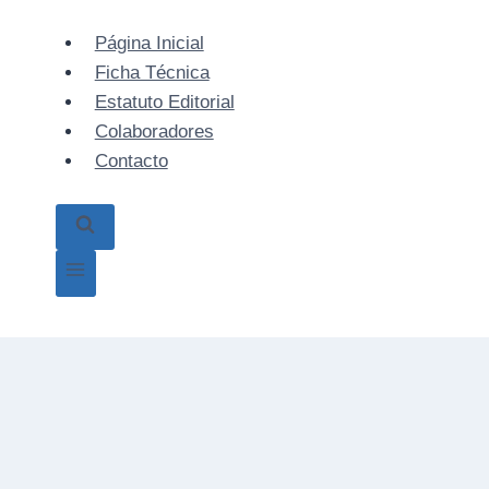
Skip
to
Página Inicial
content
Ficha Técnica
Estatuto Editorial
Colaboradores
Contacto