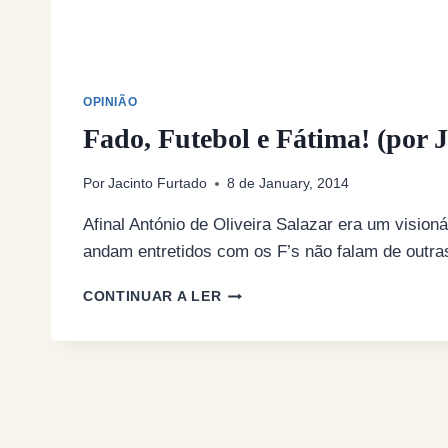
OPINIÃO
Fado, Futebol e Fátima! (por 
Por
Jacinto Furtado
8 de January, 2014
Afinal António de Oliveira Salazar era um visioná
andam entretidos com os F’s não falam de outra
FADO,
CONTINUAR A LER
FUTEBOL
E
FÁTIMA!
(POR
JACINTO
FURTADO)