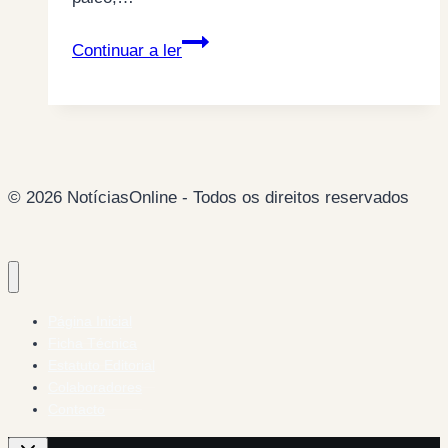
Um
Continuar a ler
assunto
muito
complexo
cheio
de
© 2026 NotíciasOnline - Todos os direitos reservados
camadas
Página Inicial
Ficha Técnica
Estatuto Editorial
Colaboradores
Contacto