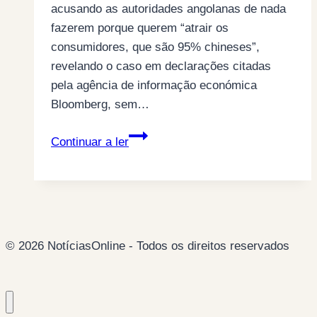
acusando as autoridades angolanas de nada
fazerem porque querem “atrair os
consumidores, que são 95% chineses”,
revelando o caso em declarações citadas
pela agência de informação económica
Bloomberg, sem…
O
Continuar a ler
Criminoso
tráfico
de
marfim
entre
© 2026 NotíciasOnline - Todos os direitos reservados
Angola
e
a
China