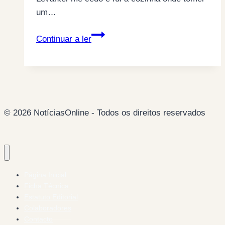
um…
Os
Continuar a ler
coninhas
do
confinamento
© 2026 NotíciasOnline - Todos os direitos reservados
Página Inicial
Ficha Técnica
Estatuto Editorial
Colaboradores
Contacto