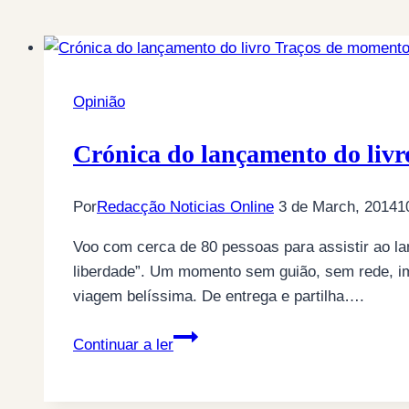
Opinião
Por
Redacção Noticias Online
3 de March, 2014
1
Voo com cerca de 80 pessoas para assistir ao l
liberdade”. Um momento sem guião, sem rede, i
viagem belíssima. De entrega e partilha….
Crónica
Continuar a ler
do
lançamento