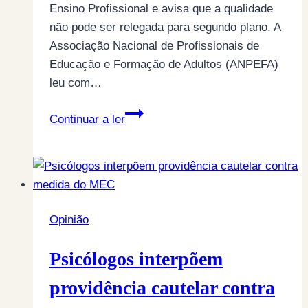
Ensino Profissional e avisa que a qualidade
não pode ser relegada para segundo plano. A
Associação Nacional de Profissionais de
Educação e Formação de Adultos (ANPEFA)
leu com…
Respeito
Continuar a ler
pela
história
da
formação
de
Opinião
adultos
colocado
Psicólogos interpõem
em
causa
providência cautelar contra