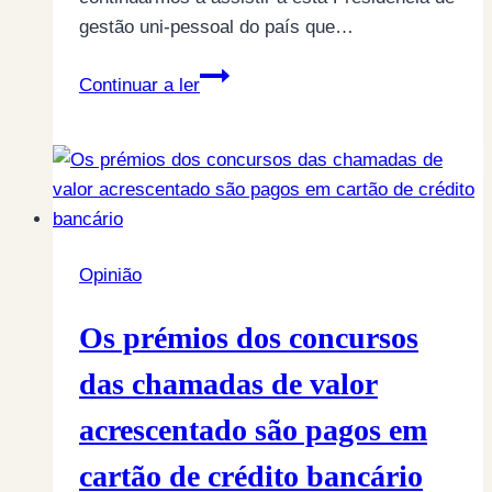
gestão uni-pessoal do país que…
Democracia
Continuar a ler
não
é
telefonar
ao
Povo
Opinião
Os prémios dos concursos
das chamadas de valor
acrescentado são pagos em
cartão de crédito bancário