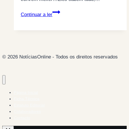
“Telefone
Continuar a ler
e
ganhe
uma
pipa
de
© 2026 NotíciasOnline - Todos os direitos reservados
massa”!
Página Inicial
Ficha Técnica
Estatuto Editorial
Colaboradores
Contacto