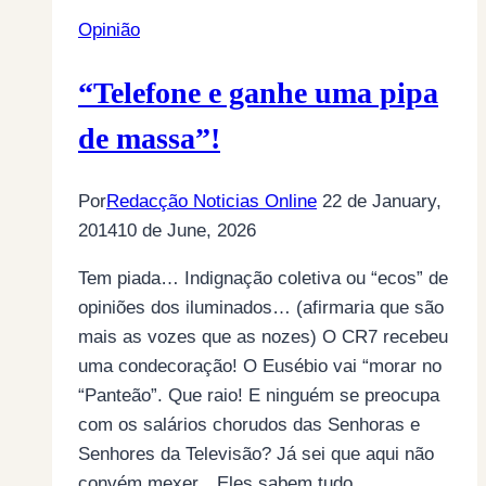
das
Opinião
chamadas
de
“Telefone e ganhe uma pipa
valor
acrescentado
de massa”!
são
pagos
Por
Redacção Noticias Online
22 de January,
em
2014
10 de June, 2026
cartão
de
Tem piada… Indignação coletiva ou “ecos” de
crédito
opiniões dos iluminados… (afirmaria que são
bancário
mais as vozes que as nozes) O CR7 recebeu
uma condecoração! O Eusébio vai “morar no
“Panteão”. Que raio! E ninguém se preocupa
com os salários chorudos das Senhoras e
Senhores da Televisão? Já sei que aqui não
convém mexer…Eles sabem tudo,…