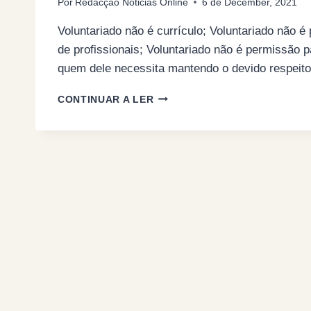
Por
Redacção Noticias Online
6 de December, 2021
Voluntariado não é currículo; Voluntariado não é 
de profissionais; Voluntariado não é permissão 
quem dele necessita mantendo o devido respeit
MAIS
CONTINUAR A LER
HUMANISMO;
MENOS
VOLUNTARIADO