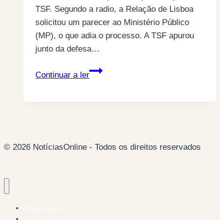
TSF. Segundo a radio, a Relação de Lisboa
solicitou um parecer ao Ministério Público
(MP), o que adia o processo. A TSF apurou
junto da defesa…
Decisão
Continuar a ler
sobre
recurso
de
Sócrates
adiada
© 2026 NotíciasOnline - Todos os direitos reservados
para
Março
Página Inicial
Ficha Técnica