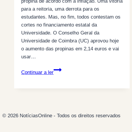
propina de acordo com a inflação. Uma vitória
para a reitoria, uma derrota para os
estudantes. Mas, no fim, todos contestam os
cortes no financiamento estatal da
Universidade. O Conselho Geral da
Universidade de Coimbra (UC) aprovou hoje
o aumento das propinas em 2,14 euros e vai
usar…
Propinas
Continuar a ler
vão
subir
na
Universidade
de
© 2026 NotíciasOnline - Todos os direitos reservados
Coimbra