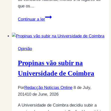
que os…
Menos
Continuar a ler
641
vagas
no
ensino
Opinião
superior
que
Propinas vão subir na
no
ano
Universidade de Coimbra
passado
Por
Redacção Noticias Online
8 de July,
2014
10 de June, 2026
A Universidade de Coimbra decidiu subir a