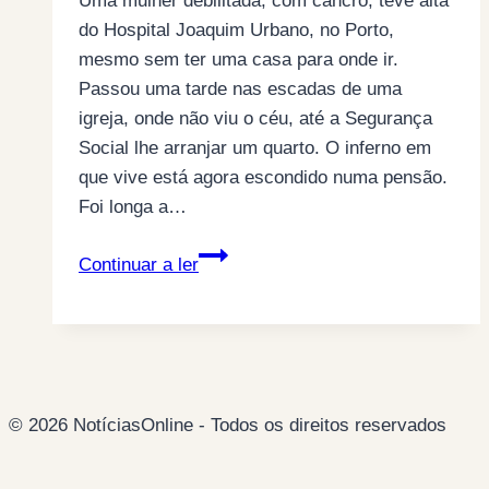
Uma mulher debilitada, com cancro, teve alta
do Hospital Joaquim Urbano, no Porto,
mesmo sem ter uma casa para onde ir.
Passou uma tarde nas escadas de uma
igreja, onde não viu o céu, até a Segurança
Social lhe arranjar um quarto. O inferno em
que vive está agora escondido numa pensão.
Foi longa a…
O
Continuar a ler
inferno
de
uma
doente
com
© 2026 NotíciasOnline - Todos os direitos reservados
cancro
deixada