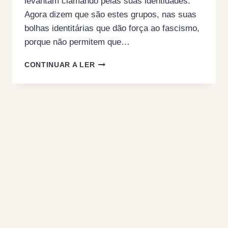
levantam clamando pelas suas identidades.
Agora dizem que são estes grupos, nas suas
bolhas identitárias que dão força ao fascismo,
porque não permitem que…
DA
CONTINUAR A LER
SÉRIE
TENHO
OS
OLHOS
A
SANGRAR.
E
A
PROSTITUTA
SOU
EU?