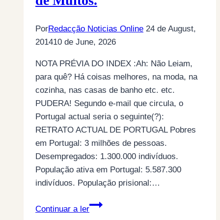
de Muitos.
Por
Redacção Noticias Online
24 de August,
2014
10 de June, 2026
NOTA PRÉVIA DO INDEX :Ah: Não Leiam,
para quê? Há coisas melhores, na moda, na
cozinha, nas casas de banho etc. etc.
PUDERA! Segundo e-mail que circula, o
Portugal actual seria o seguinte(?):
RETRATO ACTUAL DE PORTUGAL Pobres
em Portugal: 3 milhões de pessoas.
Desempregados: 1.300.000 indivíduos.
População ativa em Portugal: 5.587.300
indivíduos. População prisional:…
Do
Continuar a ler
Portugal