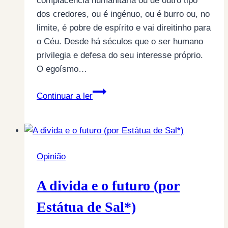
complacência humanitária ou de outro tipo
dos credores, ou é ingénuo, ou é burro ou, no
limite, é pobre de espírito e vai direitinho para
o Céu. Desde há séculos que o ser humano
privilegia e defesa do seu interesse próprio.
O egoísmo…
QUEM
Continuar a ler
AINDA
ACREDITA
EM
ALMAS
Opinião
PIEDOSAS,
DESENGANE-
A divida e o futuro (por
SE
(por
Estátua de Sal*)
Estátua