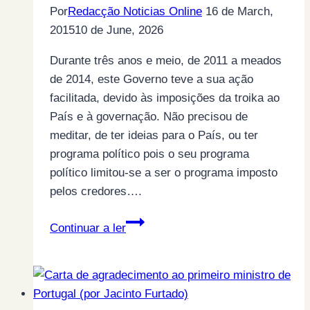
de
Por
Redacção Noticias Online
16 de March,
Sal*)
2015
10 de June, 2026
Durante três anos e meio, de 2011 a meados
de 2014, este Governo teve a sua ação
facilitada, devido às imposições da troika ao
País e à governação. Não precisou de
meditar, de ter ideias para o País, ou ter
programa político pois o seu programa
político limitou-se a ser o programa imposto
pelos credores….
A
Continuar a ler
divida
e
o
futuro