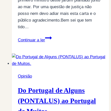
primeiro ministro deste jardim plantado junto
ao mar. Por uma questão de justiça não
posso nem devo adiar mais esta carta e o
público agradecimento.Bem sei que tem
tido…
Carta
Continuar a ler
de
agradecimento
ao
primeiro
ministro
Opinião
de
Portugal
Do Portugal de Alguns
(por
Jacinto
(PONTALUS) ao Portugal
Furtado)