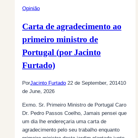
(por
Opinião
Estátua
de
Carta de agradecimento ao
Sal*)
primeiro ministro de
Portugal (por Jacinto
Furtado)
Por
Jacinto Furtado
22 de September, 2014
10
de June, 2026
Exmo. Sr. Primeiro Ministro de Portugal Caro
Dr. Pedro Passos Coelho, Jamais pensei que
um dia lhe endereçaria uma carta de
agradecimento pelo seu trabalho enquanto