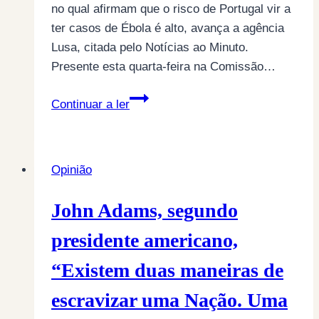
no qual afirmam que o risco de Portugal vir a
ter casos de Ébola é alto, avança a agência
Lusa, citada pelo Notícias ao Minuto.
Presente esta quarta-feira na Comissão…
Ébola:
Continuar a ler
colégio
de
doenças
Opinião
infecciosas
demarca-
John Adams, segundo
se
de
presidente americano,
colégio
“Existem duas maneiras de
de
saúde
escravizar uma Nação. Uma
pública