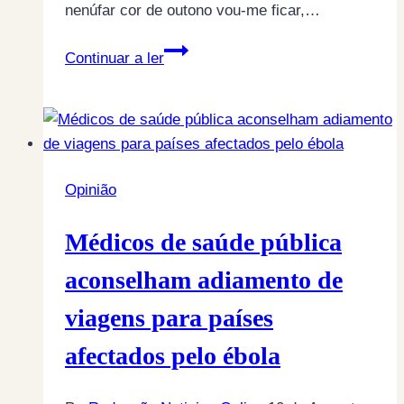
nenúfar cor de outono vou-me ficar,…
John
Continuar a ler
Adams,
segundo
presidente
americano,
“Existem
Opinião
duas
maneiras
Médicos de saúde pública
de
escravizar
aconselham adiamento de
uma
viagens para países
Nação.
Uma
afectados pelo ébola
é
pela