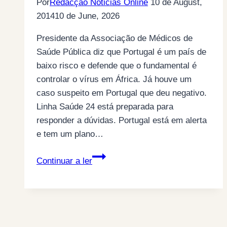
Por
Redacção Noticias Online
10 de August,
espada,
2014
10 de June, 2026
outra
através
Presidente da Associação de Médicos de
da
Saúde Pública diz que Portugal é um país de
dívida”.
baixo risco e defende que o fundamental é
Num
controlar o vírus em África. Já houve um
discurso
caso suspeito em Portugal que deu negativo.
em
Linha Saúde 24 está preparada para
1826.
responder a dúvidas. Portugal está em alerta
(por
e tem um plano…
Anabela
Médicos
Ferreira)
Continuar a ler
de
saúde
pública
aconselham
adiamento