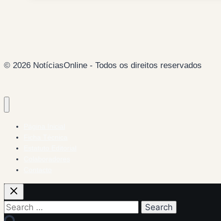
dez
agasalhos
© 2026 NotíciasOnline - Todos os direitos reservados
Página Inicial
Ficha Técnica
Estatuto Editorial
Colaboradores
Contacto
Search
for: