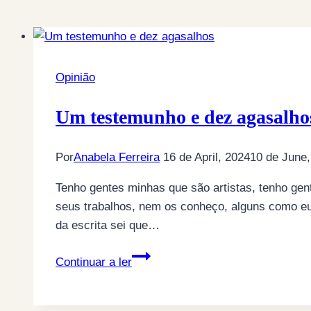
Opinião
Um testemunho e dez agasalho
Por
Anabela Ferreira
16 de April, 2024
10 de June,
Tenho gentes minhas que são artistas, tenho ge
seus trabalhos, nem os conheço, alguns como eu
da escrita sei que…
Um
Continuar a ler
testemunho
e