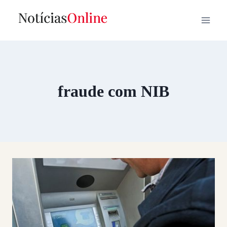
Skip
to
content
fraude com NIB