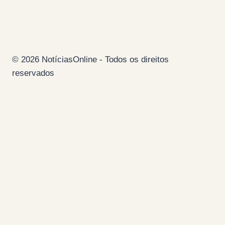
© 2026 NotíciasOnline - Todos os direitos
reservados
Página Inicial
Ficha Técnica
Estatuto Editorial
Colaboradores
Contacto
Search