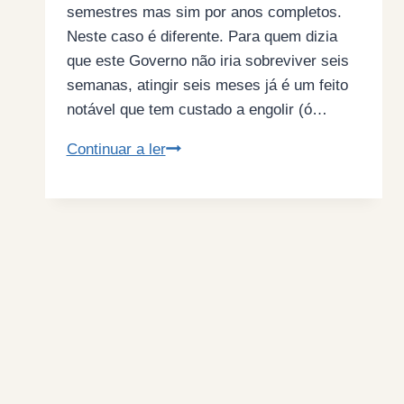
semestres mas sim por anos completos.
Neste caso é diferente. Para quem dizia
que este Governo não iria sobreviver seis
semanas, atingir seis meses já é um feito
notável que tem custado a engolir (ó…
Parabéns
Continuar a ler
à
geringonça
(por
Estátua
de
Sal*)