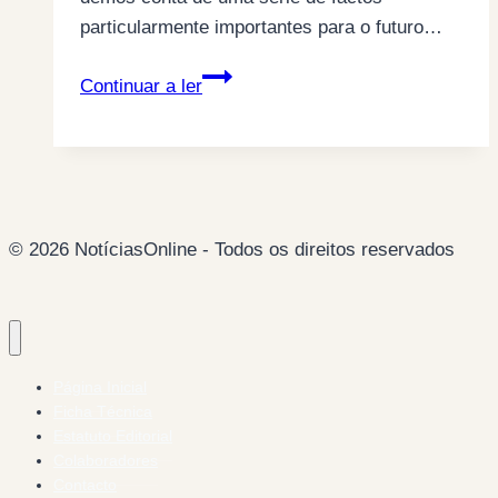
particularmente importantes para o futuro…
Discriminação
Continuar a ler
em
Democracia?
© 2026 NotíciasOnline - Todos os direitos reservados
Página Inicial
Ficha Técnica
Estatuto Editorial
Colaboradores
Contacto