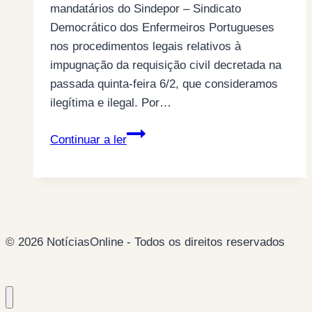
mandatários do Sindepor – Sindicato
Democrático dos Enfermeiros Portugueses
nos procedimentos legais relativos à
impugnação da requisição civil decretada na
passada quinta-feira 6/2, que consideramos
ilegítima e ilegal. Por…
Em
Continuar a ler
nome
da
Verdade
(sobre
a
© 2026 NotíciasOnline - Todos os direitos reservados
greve
e
a
requisição