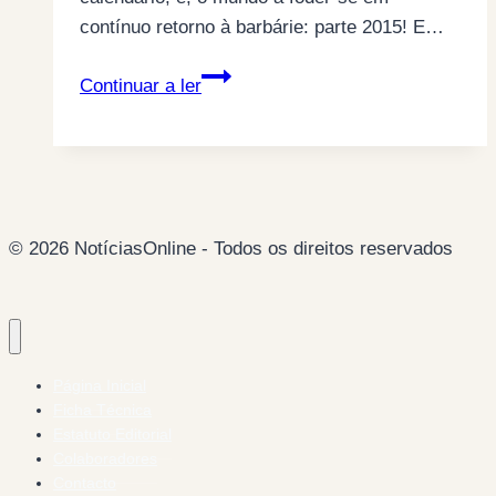
contínuo retorno à barbárie: parte 2015! E…
Um
Continuar a ler
mundo
fodido
(por
Anabela
Ferreira)
© 2026 NotíciasOnline - Todos os direitos reservados
Página Inicial
Ficha Técnica
Estatuto Editorial
Colaboradores
Contacto