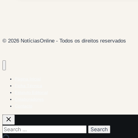
privatização
da
TAP
–
afinal,
© 2026 NotíciasOnline - Todos os direitos reservados
quem
tinha
razão?
Página Inicial
Ficha Técnica
Estatuto Editorial
Colaboradores
Contacto
Search
for: