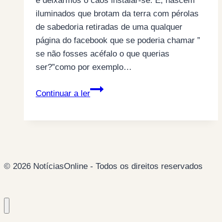
e deixarmos o caos instalar-se. E, nascem
iluminados que brotam da terra com pérolas
de sabedoria retiradas de uma qualquer
página do facebook que se poderia chamar ”
se não fosses acéfalo o que querias
ser?”como por exemplo…
Na
Continuar a ler
espuma
dos
nossos
dias…
“…
© 2026 NotíciasOnline - Todos os direitos reservados
ninguém
vai
morrer
à