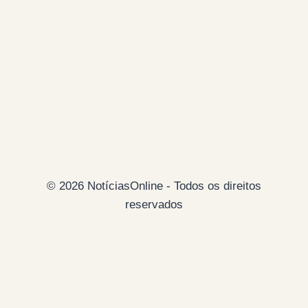
VÃO
DESAPARECER
(POR
TELMO
VAZ
PEREIRA)
© 2026 NotíciasOnline - Todos os direitos
reservados
Página Inicial
Ficha Técnica
Estatuto Editorial