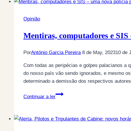
demissão
de
António
Opinião
Costa
Mentiras, computadores e SIS 
Por
António Garcia Pereira
8 de May, 2023
10 de 
Com todas as peripécias e golpes palacianos a 
do nosso país vão sendo ignorados, e mesmo os 
determinado a demissão dos respectivos autore
Mentiras,
Continuar a ler
computadores
e
SIS
–