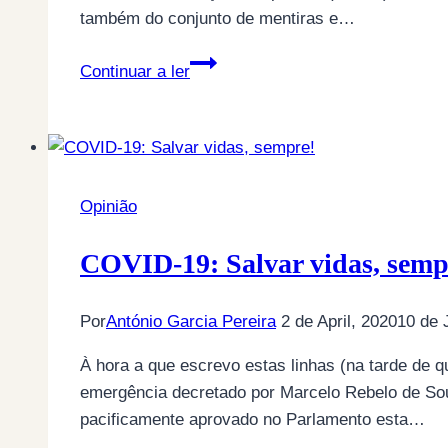
também do conjunto de mentiras e…
O
Continuar a ler
“caso
SEF”:
uma
antologia
de
Opinião
crimes,
mentiras
COVID-19: Salvar vidas, semp
e
irresponsabilidades
Por
António Garcia Pereira
2 de April, 2020
10 de 
À hora a que escrevo estas linhas (na tarde de 
emergência decretado por Marcelo Rebelo de Sou
pacificamente aprovado no Parlamento esta…