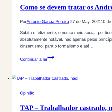
horários
Como se devem tratar os André
de
trabalho
Por
António Garcia Pereira
27 de May, 2021
10 de
a
caminho!
Súbita e felizmente, o nosso meio social, polític
absolutamente notável, não apenas pelos princíp
cinzentismo, para o formalismo e até…
Como
Continuar a ler
se
devem
tratar
os
André
Opinião
Ventura
desta
TAP – Trabalhador castrado, 
terra: