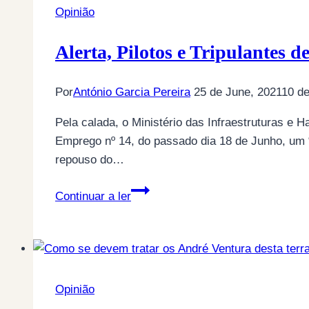
uma
Opinião
nova
polícia
Alerta, Pilotos e Tripulantes 
política?
Por
António Garcia Pereira
25 de June, 2021
10 de
Pela calada, o Ministério das Infraestruturas e 
Emprego nº 14, do passado dia 18 de Junho, um “p
repouso do…
Alerta,
Continuar a ler
Pilotos
e
Tripulantes
de
Cabine:
Opinião
novos