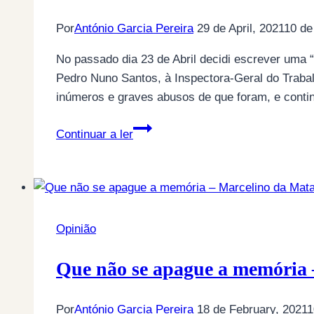
a
Por
António Garcia Pereira
29 de April, 2021
10 de
Família
Coxi,
No passado dia 23 de Abril decidi escrever uma “
um
Pedro Nuno Santos, à Inspectora-Geral do Traba
exemplo
inúmeros e graves abusos de que foram, e cont
de
TAP
dignidade!
Continuar a ler
–
Trabalhador
castrado,
não!
Opinião
Que não se apague a memória 
Por
António Garcia Pereira
18 de February, 2021
1