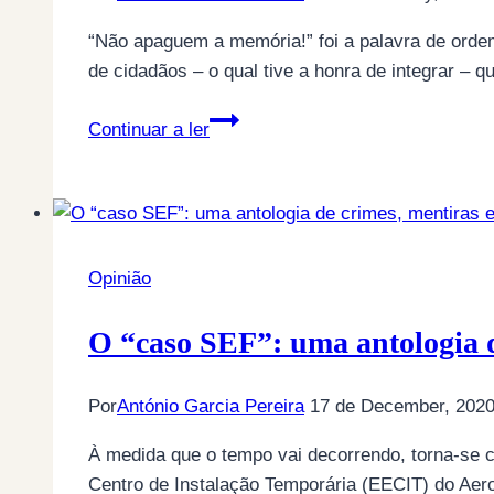
“Não apaguem a memória!” foi a palavra de ord
de cidadãos – o qual tive a honra de integrar – 
Que
Continuar a ler
não
se
apague
a
memória
Opinião
–
Marcelino
O “caso SEF”: uma antologia d
da
Mata
Por
António Garcia Pereira
17 de December, 202
À medida que o tempo vai decorrendo, torna-se 
Centro de Instalação Temporária (EECIT) do Aer