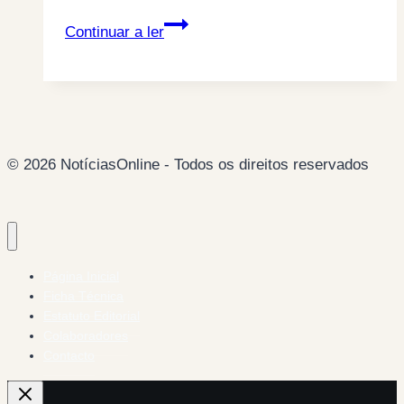
Telegrama
Continuar a ler
aos
americanos
© 2026 NotíciasOnline - Todos os direitos reservados
Página Inicial
Ficha Técnica
Estatuto Editorial
Colaboradores
Contacto