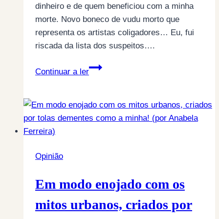
dinheiro e de quem beneficiou com a minha
morte. Novo boneco de vudu morto que
representa os artistas coligadores… Eu, fui
riscada da lista dos suspeitos….
Um
Continuar a ler
é
mau,
dois
é
demais,
fizeram
Opinião
vudu
(por
Em modo enojado com os
Anabela
Ferreira)
mitos urbanos, criados por