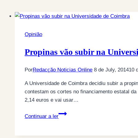
Opinião
Propinas vão subir na Univer
Por
Redacção Noticias Online
8 de July, 2014
10 
A Universidade de Coimbra decidiu subir a propin
contestam os cortes no financiamento estatal d
2,14 euros e vai usar…
Propinas
Continuar a ler
vão
subir