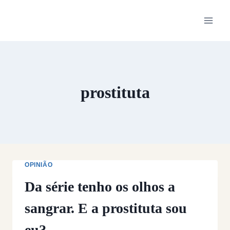
Skip
to
content
prostituta
OPINIÃO
Da série tenho os olhos a
sangrar. E a prostituta sou
eu?