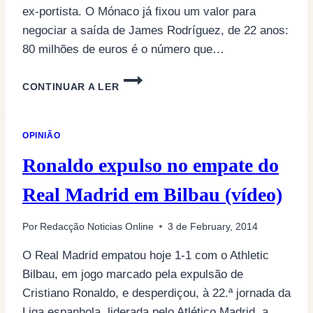
ex-portista. O Mónaco já fixou um valor para
negociar a saída de James Rodríguez, de 22 anos:
80 milhões de euros é o número que…
MÓNACO
CONTINUAR A LER
PEDE
80
MILHÕES
OPINIÃO
POR
JAMES
Ronaldo expulso no empate do
Real Madrid em Bilbau (vídeo)
Por
Redacção Noticias Online
3 de February, 2014
O Real Madrid empatou hoje 1-1 com o Athletic
Bilbau, em jogo marcado pela expulsão de
Cristiano Ronaldo, e desperdiçou, à 22.ª jornada da
Liga espanhola, liderada pelo Atlético Madrid, a