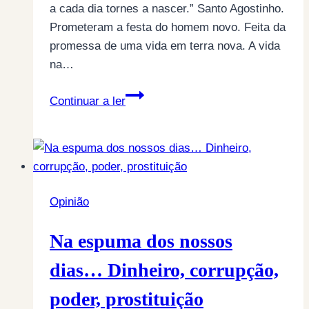
a cada dia tornes a nascer.” Santo Agostinho.
Prometeram a festa do homem novo. Feita da
promessa de uma vida em terra nova. A vida
na…
Na
Continuar a ler
espuma
dos
nossos
dias…
Tornar
Opinião
a
nascer
Na espuma dos nossos
no
25
dias… Dinheiro, corrupção,
de
poder, prostituição
Abril