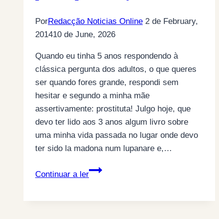
Por
Redacção Noticias Online
2 de February,
2014
10 de June, 2026
Quando eu tinha 5 anos respondendo à
clássica pergunta dos adultos, o que queres
ser quando fores grande, respondi sem
hesitar e segundo a minha mãe
assertivamente: prostituta! Julgo hoje, que
devo ter lido aos 3 anos algum livro sobre
uma minha vida passada no lugar onde devo
ter sido la madona num lupanare e,…
Na
Continuar a ler
espuma
dos
nossos