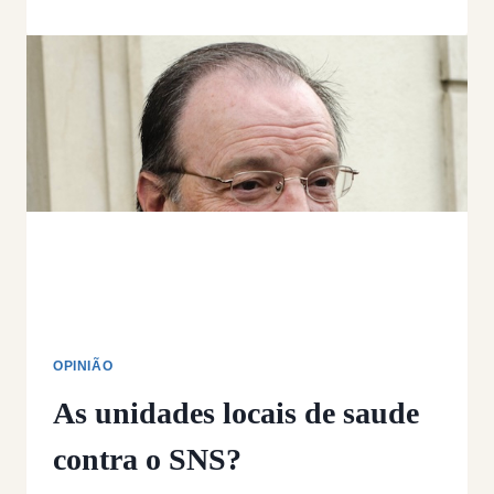
O
COSTA
NÃO
QUIS
AGUENTAR
O
SNS
OPINIÃO
As unidades locais de saude
contra o SNS?