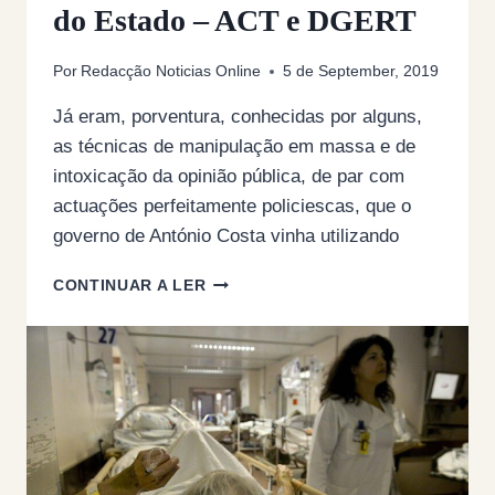
do Estado – ACT e DGERT
Por
Redacção Noticias Online
5 de September, 2019
Já eram, porventura, conhecidas por alguns,
as técnicas de manipulação em massa e de
intoxicação da opinião pública, de par com
actuações perfeitamente policiescas, que o
governo de António Costa vinha utilizando
AS
CONTINUAR A LER
NOVAS
POLÍCIAS
DE
DEFESA
DO
ESTADO
–
ACT
E