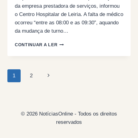
da empresa prestadora de serviços, informou
o Centro Hospitalar de Leiria. A falta de médico
ocorreu “entre as 08:00 e as 09:30”, aquando
da mudança de turno…
URGÊNCIA
CONTINUAR A LER
HORA
E
MEIA
SEM
Page
Next
1
2
MÉDICO
DEVIDO
navigation
Page
A
“FALHA”
© 2026 NotíciasOnline - Todos os direitos
reservados