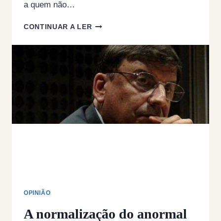
a quem não…
DIA
CONTINUAR A LER
DO
SNS
–
OU
O
CAMINHO
DO
DIA
NACIONAL
DA
DOENÇA
OPINIÃO
A normalização do anormal