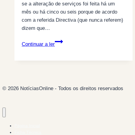
se a alteração de serviços foi feita há um
mês ou há cinco ou seis porque de acordo
com a referida Directiva (que nunca referem)
dizem que…
Não
Continuar a ler
aceitem
“
emails
de
alteração
© 2026 NotíciasOnline - Todos os direitos reservados
de
serviços
da
NOS
“(ex-
Página Inicial
ZON)
Ficha Técnica