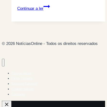
Carlos
Continuar a ler
Cruz
em
liberdade
© 2026 NotíciasOnline - Todos os direitos reservados
Página Inicial
Ficha Técnica
Estatuto Editorial
Colaboradores
Contacto