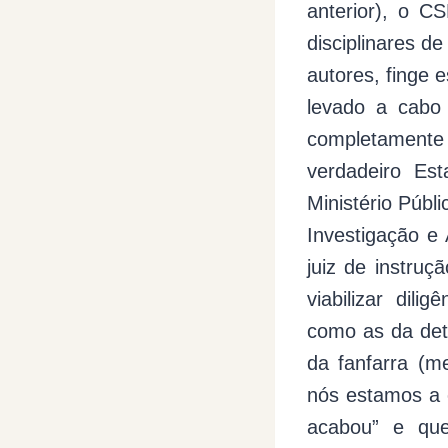
anterior), o C
disciplinares d
autores, finge 
levado a cabo
completamente
verdadeiro Est
Ministério Públi
Investigação e 
juiz de instruç
viabilizar dili
como as da det
da fanfarra (me
nós estamos a 
acabou” e que