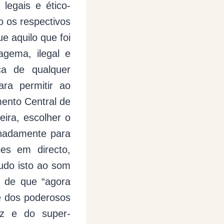
legais e ético-
o os respectivos
e aquilo que foi
gema, ilegal e
ça de qualquer
ara permitir ao
amento Central de
eira, escolher o
ignadamente para
sões em directo,
udo isto ao som
do de que “agora
e dos poderosos
iz e do super-