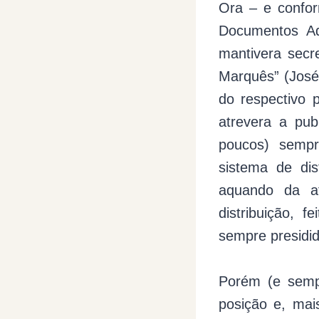
Ora – e confo
Documentos Ad
mantivera secre
Marquês” (José 
do respectivo 
atrevera a pub
poucos) sempre
sistema de dis
aquando da a
distribuição, 
sempre presidi
Porém (e semp
posição e, mai