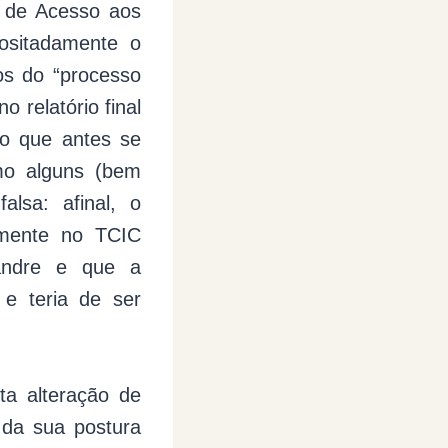
 de Acesso aos
ositadamente o
dos do “processo
 relatório final
do que antes se
omo alguns (bem
alsa: afinal, o
almente no TCIC
andre e que a
 e teria de ser
a alteração de
 da sua postura