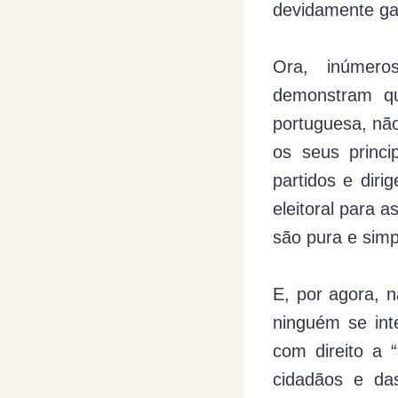
devidamente gar
Ora, inúmero
demonstram qu
portuguesa, não
os seus princi
partidos e diri
eleitoral para a
são pura e sim
E, por agora, n
ninguém se int
com direito a 
cidadãos e da