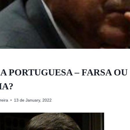
ÇA PORTUGUESA – FARSA OU
IA?
reira
13 de January, 2022