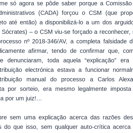
rme só agora se pôde saber porque a Comissão
ministrativos (CADA) forçou o CSM (que prop
to até então) a disponibilizá-lo a um dos argui
Sócrates) – o CSM viu-se forçado a reconhecer, no
processo nº 2018-346/AV, a completa falsidade 
licamente afirmar, tendo de confirmar que, c
 denunciaram, toda aquela “explicação” era f
tribuição electrónica estava a funcionar norm
tribuição manual do processo a Carlos Alex
feita por sorteio, era mesmo legalmente imposta
da por um juiz!…
re sem uma explicação acerca das razões dest
s do que isso, sem qualquer auto-crítica acerca