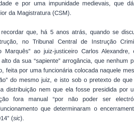
dade e por uma impunidade medievais, que d
ior da Magistratura (CSM).
ecordar que, há 5 anos atrás, quando se discut
rução, no Tribunal Central de Instrução Crim
 Marquês” ao juiz-justiceiro Carlos Alexandr
alto da sua “sapiente” arrogância, que nenhum p
ão, feita por uma funcionária colocada naquele me
tão” do mesmo juiz, e isto sob o pretexto de que
a distribuição nem que ela fosse presidida por 
buição fora manual “por não poder ser electr
funcionamento que determinaram o encerrament
14” (
sic
).