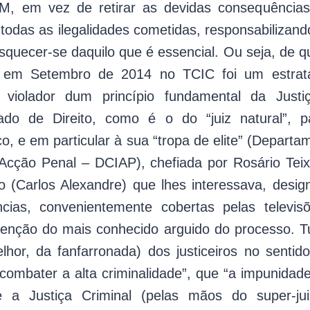
SM, em vez de retirar as devidas consequências 
e todas as ilegalidades cometidas, responsabilizand
esquecer-se daquilo que é essencial. Ou seja, de qu
 em Setembro de 2014 no TCIC foi um estrata
 violador dum princípio fundamental da Justi
ado de Direito, como é o do “juiz natural”, p
co, e em particular à sua “tropa de elite” (Depart
Acção Penal – DCIAP), chefiada por Rosário Teix
ão (Carlos Alexandre) que lhes interessava, des
gências, convenientemente cobertas pelas televi
enção do mais conhecido arguido do processo. T
lhor, da fanfarronada) dos justiceiros no senti
combater a alta criminalidade”, que “a impunidad
 a Justiça Criminal (pelas mãos do super-ju