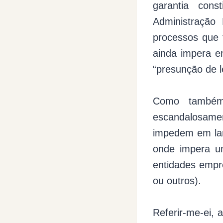
garantia cons
Administração 
processos que 
ainda impera e
“presunção de 
Como também 
escandalosame
impedem em lar
onde impera um
entidades empr
ou outros).
Referir-me-ei, 