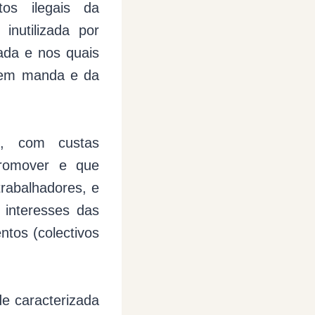
tos ilegais da
inutilizada por
ada e nos quais
quem manda e da
l, com custas
promover e que
rabalhadores, e
 interesses das
tos (colectivos
de caracterizada