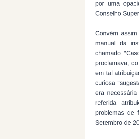
por uma opaci
Conselho Super
Convém assim r
manual da inst
chamado “Caso
proclamava, do 
em tal atribuiç
curiosa “suges
era necessária 
referida atri
problemas de 
Setembro de 20