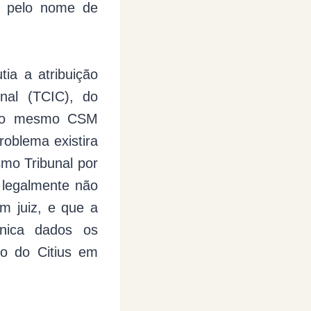
á pelo nome de
ia a atribuição
inal (TCIC), do
e, o mesmo CSM
roblema existira
smo Tribunal por
 legalmente não
um juiz, e que a
ónica dados os
o do Citius em