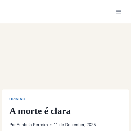
Skip
to
content
OPINIÃO
A morte é clara
Por
Anabela Ferreira
11 de December, 2025