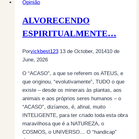
Opinião
PROVA
CIENTÍFICA
ALVORECENDO
DA
EXISTÊNCIA
ESPIRITUALMENTE…
DE
DEUS…
Por
vickbest123
13 de October, 2014
10 de
June, 2026
O “ACASO”, a que se referem os ATEUS, e
que originou, “evolutivamente”, TUDO o que
existe – desde os minerais às plantas, aos
animais e aos próprios seres humanos – o
“ACASO”, dizíamos, é, afinal, muito
INTELIGENTE, para ter criado toda esta obra
maravilhosa que é a NATUREZA, o
COSMOS, o UNIVERSO… O “handicap”