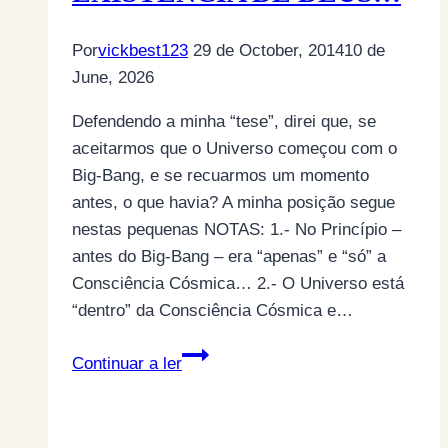
Por
vickbest123
29 de October, 2014
10 de
June, 2026
Defendendo a minha “tese”, direi que, se
aceitarmos que o Universo começou com o
Big-Bang, e se recuarmos um momento
antes, o que havia? A minha posição segue
nestas pequenas NOTAS: 1.- No Princípio –
antes do Big-Bang – era “apenas” e “só” a
Consciência Cósmica… 2.- O Universo está
“dentro” da Consciência Cósmica e…
A
Continuar a ler
MINHA
“TESE”
DA