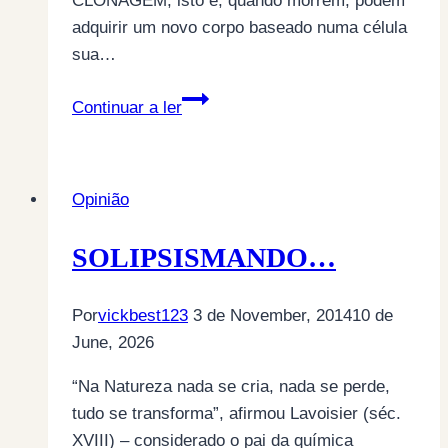
CLONAGEM, isto é, quando morrem, podem
adquirir um novo corpo baseado numa célula
sua…
SOLILOQUIANDO…
Continuar a ler
Opinião
SOLIPSISMANDO…
Por
vickbest123
3 de November, 2014
10 de
June, 2026
“Na Natureza nada se cria, nada se perde,
tudo se transforma”, afirmou Lavoisier (séc.
XVIII) – considerado o pai da química