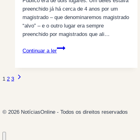
Público era de dois lugares. Um deles estava
preenchido já há cerca de 4 anos por um
magistrado – que denominaremos magistrado
“alvo” – e o outro lugar era sempre
preenchido por magistrados que ali…
O
Continuar a ler
MAGISTRADO
“ALVO”
E
Next
Page
1
2
3
O
Page
MAGISTRADO
navigation
“BUFO”…
© 2026 NotíciasOnline - Todos os direitos reservados