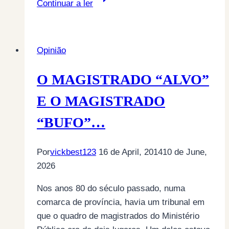
Continuar a ler
À
HISTÓRIA
ACTUAL
Opinião
DA
“JUSTIÇA”
O MAGISTRADO “ALVO”
PORTUGUESA…
E O MAGISTRADO
“BUFO”…
Por
vickbest123
16 de April, 2014
10 de June,
2026
Nos anos 80 do século passado, numa
comarca de província, havia um tribunal em
que o quadro de magistrados do Ministério