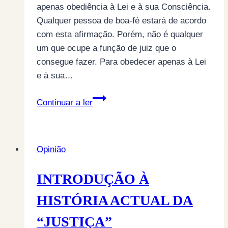
apenas obediência à Lei e à sua Consciência.
Qualquer pessoa de boa-fé estará de acordo
com esta afirmação. Porém, não é qualquer
um que ocupe a função de juiz que o
consegue fazer. Para obedecer apenas à Lei
e à sua…
HÁ
Continuar a ler
JUÍZES
QUE
NÃO
Opinião
CONSEGUEM
SER
INTRODUÇÃO À
IRRESPONSÁVEIS…
HISTÓRIA ACTUAL DA
“JUSTIÇA”