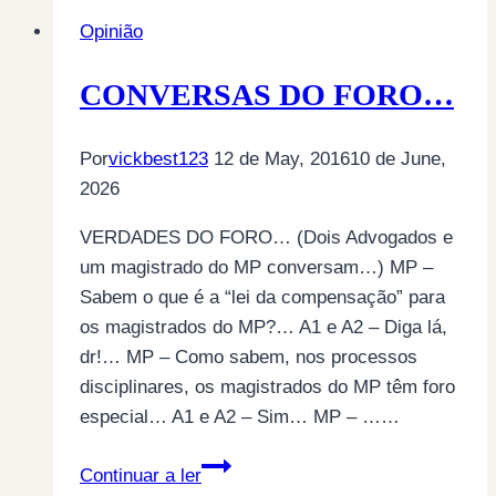
Opinião
CONVERSAS DO FORO…
Por
vickbest123
12 de May, 2016
10 de June,
2026
VERDADES DO FORO… (Dois Advogados e
um magistrado do MP conversam…) MP –
Sabem o que é a “lei da compensação” para
os magistrados do MP?… A1 e A2 – Diga lá,
dr!… MP – Como sabem, nos processos
disciplinares, os magistrados do MP têm foro
especial… A1 e A2 – Sim… MP – ……
CONVERSAS
Continuar a ler
DO