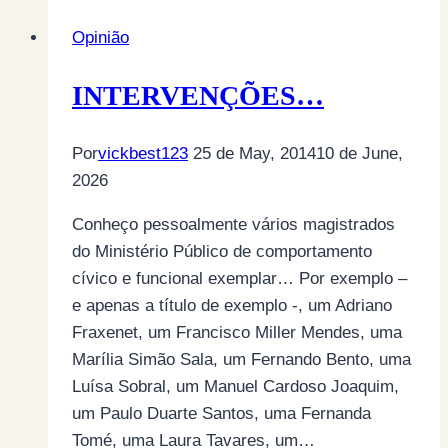
PARADIGMÁTICA
Opinião
DA
“JUSTIÇA”
INTERVENÇÕES…
PORTUGUESA…
(AINDA)
O
Por
vickbest123
25 de May, 2014
10 de June,
PROCESSO
2026
CASA
Conheço pessoalmente vários magistrados
PIA…
do Ministério Público de comportamento
cívico e funcional exemplar… Por exemplo –
e apenas a título de exemplo -, um Adriano
Fraxenet, um Francisco Miller Mendes, uma
Marília Simão Sala, um Fernando Bento, uma
Luísa Sobral, um Manuel Cardoso Joaquim,
um Paulo Duarte Santos, uma Fernanda
Tomé, uma Laura Tavares, um…