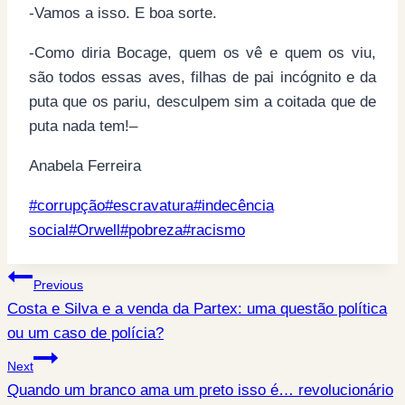
-Vamos a isso. E boa sorte.
-Como diria Bocage, quem os vê e quem os viu,
são todos essas aves, filhas de pai incógnito e da
puta que os pariu, desculpem sim a coitada que de
puta nada tem!–
Anabela Ferreira
Post
#
corrupção
#
escravatura
#
indecência
Tags:
social
#
Orwell
#
pobreza
#
racismo
Post
Previous
Costa e Silva e a venda da Partex: uma questão política
navigation
ou um caso de polícia?
Next
Quando um branco ama um preto isso é… revolucionário